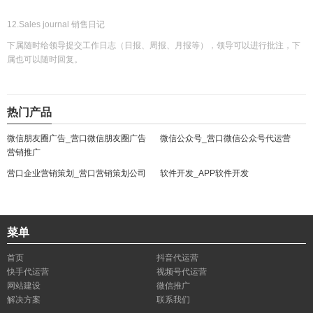
12.Sales journal 销售日记
下属随时给领导提交工作日志（日报、周报、月报等），领导可以进行批注，下
属也可以随时回复。
热门产品
微信朋友圈广告_营口微信朋友圈广告
微信公众号_营口微信公众号代运营
营销推广
营口企业营销策划_营口营销策划公司
软件开发_APP软件开发
菜单
首页
抖音代运营
快手代运营
视频号代运营
网站建设
微信推广
解决方案
联系我们