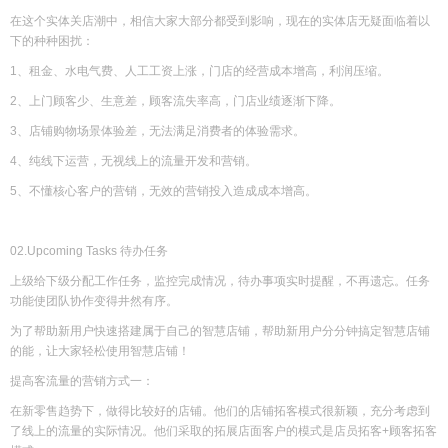
在这个实体关店潮中，相信大家大部分都受到影响，现在的实体店无疑面临着以
下的种种困扰：
1、租金、水电气费、人工工资上涨，门店的经营成本增高，利润压缩。
2、上门顾客少、生意差，顾客流失率高，门店业绩逐渐下降。
3、店铺购物场景体验差，无法满足消费者的体验需求。
4、纯线下运营，无视线上的流量开发和营销。
5、不懂核心客户的营销，无效的营销投入造成成本增高。
02.Upcoming Tasks 待办任务
上级给下级分配工作任务，监控完成情况，待办事项实时提醒，不再遗忘。任务
功能使团队协作变得井然有序。
为了帮助新用户快速搭建属于自己的智慧店铺，帮助新用户分分钟搞定智慧店铺
的能，让大家轻松使用智慧店铺！
提高客流量的营销方式一：
在新零售趋势下，做得比较好的店铺。他们的店铺拓客模式很新颖，充分考虑到
了线上的流量的实际情况。他们采取的拓展店面客户的模式是店员拓客+顾客拓客