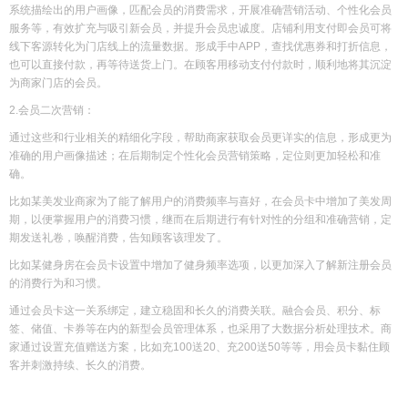
系统描绘出的用户画像，匹配会员的消费需求，开展准确营销活动、个性化会员
服务等，有效扩充与吸引新会员，并提升会员忠诚度。店铺利用支付即会员可将
线下客源转化为门店线上的流量数据。形成手中APP，查找优惠券和打折信息，
也可以直接付款，再等待送货上门。在顾客用移动支付付款时，顺利地将其沉淀
为商家门店的会员。
2.会员二次营销：
通过这些和行业相关的精细化字段，帮助商家获取会员更详实的信息，形成更为
准确的用户画像描述；在后期制定个性化会员营销策略，定位则更加轻松和准
确。
比如某美发业商家为了能了解用户的消费频率与喜好，在会员卡中增加了美发周
期，以便掌握用户的消费习惯，继而在后期进行有针对性的分组和准确营销，定
期发送礼卷，唤醒消费，告知顾客该理发了。
比如某健身房在会员卡设置中增加了健身频率选项，以更加深入了解新注册会员
的消费行为和习惯。
通过会员卡这一关系绑定，建立稳固和长久的消费关联。融合会员、积分、标
签、储值、卡券等在内的新型会员管理体系，也采用了大数据分析处理技术。商
家通过设置充值赠送方案，比如充100送20、充200送50等等，用会员卡黏住顾
客并刺激持续、长久的消费。