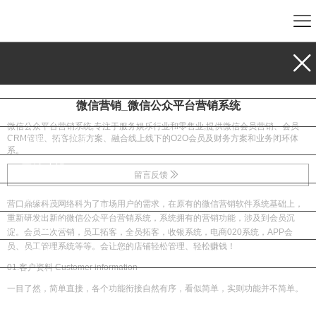
首页
抖音代运营
微信营销_微信公众平台营销系统
快手代运营
微信公众平台营销系统,专注于服务娱乐行业和零售业,提供微信会员营销、会员
CRM管理、拓客拉新方案、融合线上线下的O2O会员及财务方案和业务闭环体
视频号代运营
系。
网站建设
留言反馈
微信推广
营口鼎缘科茂网络科为了市场用户的需求，在原有的微信营销软件系统基础上，
重新研发出新的微信公众平台营销系统，系统拥有的营销功能，涉及到会员沉
解决方案
淀。会员二次营销，员工拓客，全员拓客，收银系统，电商020系统，APP会
员、员工管理系统等等。会让您的店铺轻松管理、轻松赚钱！
联系我们
01.客户资料 Customer information
一目了然，简单直接，各个功能衔接自然有序，看似简单，实则功能并不简单。