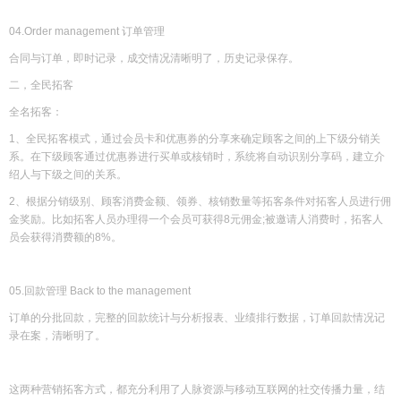
04.Order management 订单管理
合同与订单，即时记录，成交情况清晰明了，历史记录保存。
二，全民拓客
全名拓客：
1、全民拓客模式，通过会员卡和优惠券的分享来确定顾客之间的上下级分销关
系。在下级顾客通过优惠券进行买单或核销时，系统将自动识别分享码，建立介
绍人与下级之间的关系。
2、根据分销级别、顾客消费金额、领券、核销数量等拓客条件对拓客人员进行佣
金奖励。比如拓客人员办理得一个会员可获得8元佣金;被邀请人消费时，拓客人
员会获得消费额的8%。
05.回款管理 Back to the management
订单的分批回款，完整的回款统计与分析报表、业绩排行数据，订单回款情况记
录在案，清晰明了。
这两种营销拓客方式，都充分利用了人脉资源与移动互联网的社交传播力量，结